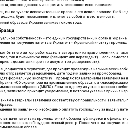
ава, сложно доказать и запретить незаконное использование.
ц, вы получаете исключительные права на его использование. Любые 
 ведома, будет незаконным, и влечет за собой ответственность.
нный образец в Украине занимает около года.
бразца
уальной собственности - это единый государственный орган в Украине
ния на получение патента в Укрпатент - Украинский институт промыш
т быть его автор, работодатель автора или их правопреемник, а такж
ое, так и физическое лицо (резидент или нерезидент) – если самосто
 (прикладывается к перечню документов доверенность).
 подаются в Укрпатент, где проходят проверку на наличие всех необ
елю отправляется уведомление, дате подачи заявки на промобразец.
одят формальную экспертизу – проверяются материалы заявления на и
Украины «Об охране прав на промышленные образцы», и классификацию
ышленных образцов (МКПО). Если по одному из установленных требов
ия, заявителю приходит уведомление, в котором указанна причина нар
ваниям материалы заявления соответствуют правильности, заявитель 
бразец.
шения по заявлению, необходимо оплатить госпошлину за выдачу пате
 о выдаче патента на промышленный образец публикуется в официальн
носятся записи в Государственный реестр. После чего вы получаете па
ромышленный образец.