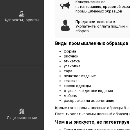
Консультации по
патентованию, правовой охр
промышленных образцов
Адвокаты, юристы
Представительство в
Укрпатенте, оплата пошлин и
сборов
Виды промышленных образцов
форма
рисунок
этикетка
упаковка
тара
печатное издание
техника
фасон одежды
отдельные детали изделия
мебель
раскраска или их сочетание
Кроме того, промышленные образцы быв
Патентировать промышленный образец не 
Лицензирование
Чем вы рискуете, не патентир
Третьи лица могут несанкциониров