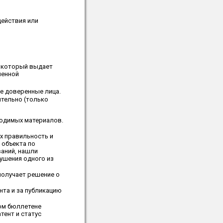
действия или
, который выдает
ленной
е доверенные лица.
ятельно (только
ходимых материалов.
х правильность и
 объекта по
аний, нашли
ушения одного из
получает решение о
нта и за публикацию
ом бюллетене
тент и статус