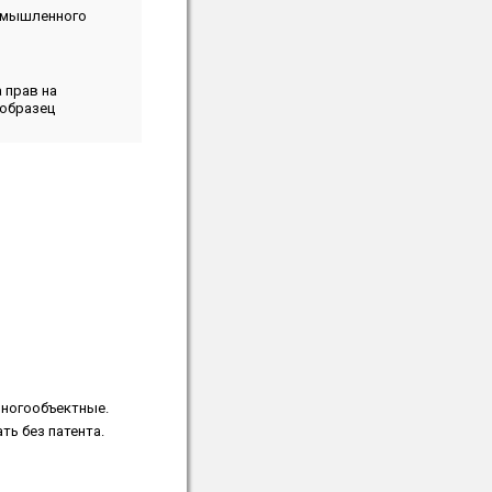
омышленного
 прав на
образец
многообъектные.
ть без патента.