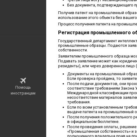
Без документа, подтверждающего пр
Получив патент на промышленный образе
использование этого объекта без вашего
Процесс получения патента на промышле
Регистрация промышленного о
Государственный департамент интеллект
промышленные образцы. Подаются заявле
собственности.
Заявителем промышленного образца може
Подавать заявление может как юридическ
резиденты), или через доверенное лицо
Документы на промышленный образец
Если проверка пройдена, то заявит
После подачи документов, они прох
Помощь
соответствие требованиям Закона 
Международной классификации пром
иностранцам
несоответствие материалов заявлен
требования.
Если по всем установленным требо
выдаче патента на промышленный о
После получения положительного ре
в официальном бюллетене.
После проведения оплаты, решение
«Промышленная собственность» и за
полноценного владельца прав на п