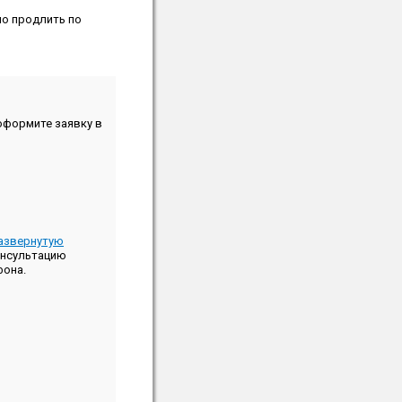
но продлить по
формите заявку в
азвернутую
онсультацию
фона.