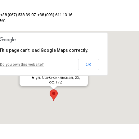
8 (067) 538-39-07, +38 (093) 611 13 16.
му.
This page can't load Google Maps correctly.
OK
Do you own this website?
Адвокатское и риелторское
объединение Украины
★ ул. Срибнокильская, 22,
оф.172