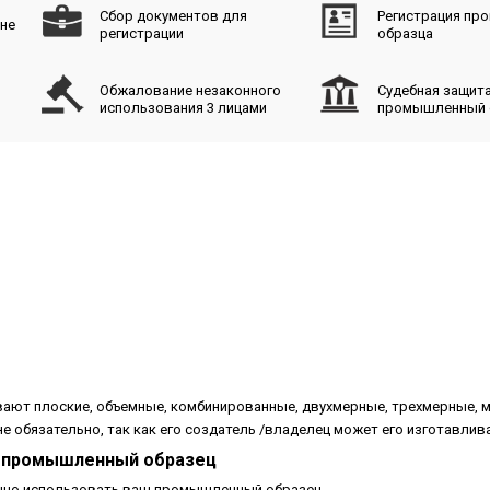
Сбор документов для
Регистрация пр
ане
регистрации
образца
Обжалование незаконного
Судебная защита
использования 3 лицами
промышленный 
ают плоские, объемные, комбинированные, двухмерные, трехмерные, 
обязательно, так как его создатель /владелец может его изготавлива
уя промышленный образец
анно использовать ваш промышленный образец.